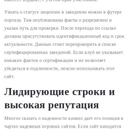
Узнать о статусе лицензии в заведении можно в футере
портала. Там опубликованы факты о разрешении и
указан путь для проверки. После перехода по ссылке
должны присутствовать идентификационный код и срок
актуальности. Данные стоит перепроверить в списке
сертифицированных заведений. Если клуб не указывает
никаких фактов о сертификации и не позволяет
убедиться в подлинности, опасно использовать этот
сайт.
Лидирующие строки и
высокая репутация
Многое сказать о надежности казино дает его позиция в
чартах надежных игровых сайтов. Если сайт находится