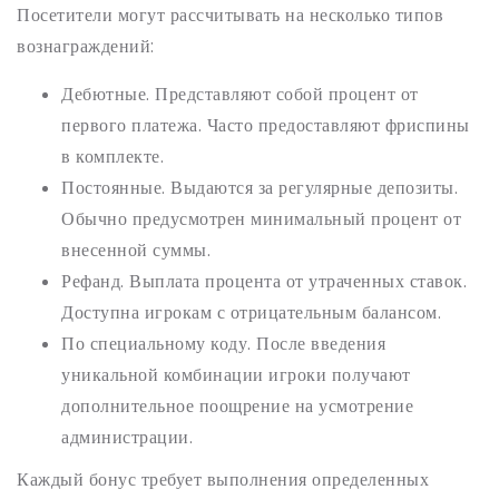
Посетители могут рассчитывать на несколько типов
вознаграждений:
Дебютные. Представляют собой процент от
первого платежа. Часто предоставляют фриспины
в комплекте.
Постоянные. Выдаются за регулярные депозиты.
Обычно предусмотрен минимальный процент от
внесенной суммы.
Рефанд. Выплата процента от утраченных ставок.
Доступна игрокам с отрицательным балансом.
По специальному коду. После введения
уникальной комбинации игроки получают
дополнительное поощрение на усмотрение
администрации.
Каждый бонус требует выполнения определенных