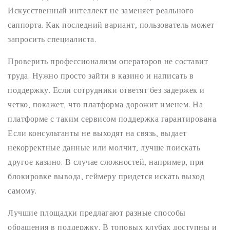
Искусственный интеллект не заменяет реального
саппорта. Как последний вариант, пользователь может
запросить специалиста.
Проверить профессионализм операторов не составит
труда. Нужно просто зайти в казино и написать в
поддержку. Если сотрудники ответят без задержек и
четко, покажет, что платформа дорожит именем. На
платформе с таким сервисом поддержка гарантирована.
Если консультанты не выходят на связь, выдает
некорректные данные или молчит, лучше поискать
другое казино. В случае сложностей, например, при
блокировке вывода, геймеру придется искать выход
самому.
Лучшие площадки предлагают разные способы
обращения в поддержку. В топовых клубах доступны и