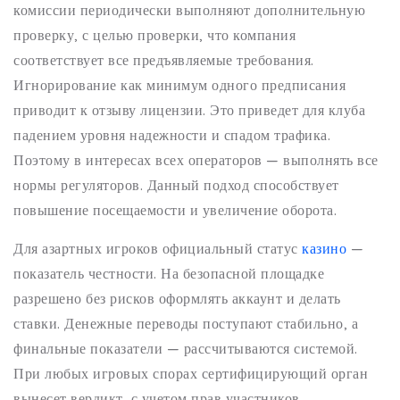
комиссии периодически выполняют дополнительную
проверку, с целью проверки, что компания
соответствует все предъявляемые требования.
Игнорирование как минимум одного предписания
приводит к отзыву лицензии. Это приведет для клуба
падением уровня надежности и спадом трафика.
Поэтому в интересах всех операторов — выполнять все
нормы регуляторов. Данный подход способствует
повышение посещаемости и увеличение оборота.
Для азартных игроков официальный статус
казино
—
показатель честности. На безопасной площадке
разрешено без рисков оформлять аккаунт и делать
ставки. Денежные переводы поступают стабильно, а
финальные показатели — рассчитываются системой.
При любых игровых спорах сертифицирующий орган
вынесет вердикт, с учетом прав участников.