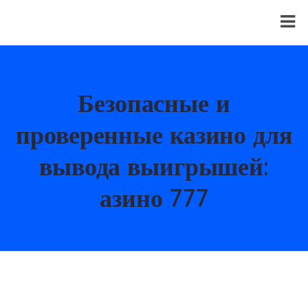
Безопасные и
проверенные казино для
вывода выигрышей:
азино 777