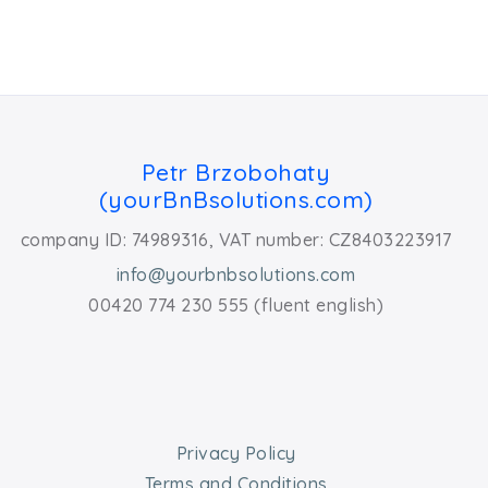
Petr Brzobohaty
(yourBnBsolutions.com)
company ID: 74989316, VAT number: CZ8403223917
info@yourbnbsolutions.com
00420 774 230 555 (fluent english)
Privacy Policy
Terms and Conditions