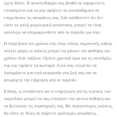
έχετε θέσει. Η αυτοπειθαρχία σας βοηθά να παραμείνετε
εστιασμένοι και να μην αφήσετε τα συναισθήματα να
επηρεάσουν τις αποφάσεις σας. Εάν αισθάνεστε ότι δεν
είστε σε καλή ψυχολογική κατάσταση, μπορεί να είναι
καλύτερο να απομακρυνθείτε από το παιχνίδι για λίγο.
Η διαχείριση του χρόνου σας είναι επίσης σημαντική, καθώς
πολλές φορές οι παίκτες μπορεί να χάνουν την αίσθηση του
χρόνου όταν παίζουν. Ορίστε χρονικά όρια για τις συνεδρίες
σας και τηρήστε τα αυστηρά. Αυτό σας επιτρέπει να
διατηρήσετε μια υγιή ισορροπία στη ζωή σας και να
αποφύγετε την εξάρτηση από το παιχνίδι.
Επίσης, η εκπαίδευση και η ενημέρωση για τις τεχνικές των
παιχνιδιών μπορεί να σας ενισχύσει την αυτοπεποίθηση και
να βελτιώσει τις στρατηγικές σας. Με περισσότερες γνώσεις,
θα είστε σε θέση να παίρνετε καλύτερες αποφάσεις,