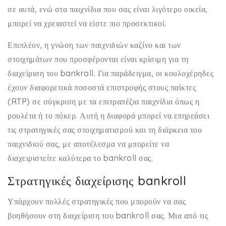
σε αυτά, ενώ στα παιχνίδια που σας είναι λιγότερο οικεία,
μπορεί να χρειαστεί να είστε πιο προσεκτικοί.
Επιπλέον, η γνώση των παιχνιδιών καζίνο και των
στοιχημάτων που προσφέρονται είναι κρίσιμη για τη
διαχείριση του bankroll. Για παράδειγμα, οι κουλοχέρηδες
έχουν διαφορετικά ποσοστά επιστροφής στους παίκτες
(RTP) σε σύγκριση με τα επιτραπέζια παιχνίδια όπως η
ρουλέτα ή το πόκερ. Αυτή η διαφορά μπορεί να επηρεάσει
τις στρατηγικές σας στοιχηματισμού και τη διάρκεια του
παιχνιδιού σας, με αποτέλεσμα να μπορείτε να
διαχειριστείτε καλύτερα το bankroll σας.
Στρατηγικές διαχείρισης bankroll
Υπάρχουν πολλές στρατηγικές που μπορούν να σας
βοηθήσουν στη διαχείριση του bankroll σας. Μια από τις