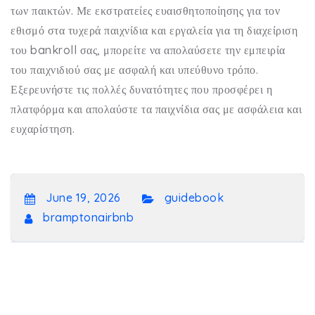
των παικτών. Με εκστρατείες ευαισθητοποίησης για τον
εθισμό στα τυχερά παιχνίδια και εργαλεία για τη διαχείριση
του bankroll σας, μπορείτε να απολαύσετε την εμπειρία
του παιχνιδιού σας με ασφαλή και υπεύθυνο τρόπο.
Εξερευνήστε τις πολλές δυνατότητες που προσφέρει η
πλατφόρμα και απολαύστε τα παιχνίδια σας με ασφάλεια και
ευχαρίστηση.
June 19, 2026
guidebook
bramptonairbnb