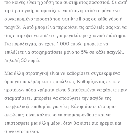
πιο κοινές είναι η χρήση του συστήματος ποσοστού. Σε αυτή
τη στρατηγική, αποφασίζετε να στοιχηματίσετε μόνο ένα
συγκεκριμένο ποσοστό του bankroll σας σε κάθε γύρο ή
παιχνίδι. Αυτό μπορεί να περιορίσει τις απώλειές σας και να
σας επιτρέψει να παίζετε για μεγαλύτερο χρονικό διάστημα.
Για παράδειγμα, αν έχετε 1.000 ευρώ, μπορείτε να
επιλέξετε να στοιχηματίσετε μόνο το 5% σε κάθε παιχνίδι,
δηλαδή 50 ευρώ.
Μια άλλη στρατηγική είναι να καθορίσετε συγκεκριμένα
όρια για τα κέρδη και τις απώλειες. Καθορίζοντας εκ των
προτέρων πόσα χρήματα είστε διατεθειμένοι να χάσετε πριν
σταματήσετε, μπορείτε να αποφύγετε την παγίδα της
υπερβολικής επιθυμίας για νίκη. Εάν φτάσετε στο όριο
απώλειας, είναι καλύτερο να απομακρυνθείτε και να
επιστρέψετε μια άλλη μέρα, όταν θα είστε πιο ήρεμοι και
συγκεντρωμένοι.