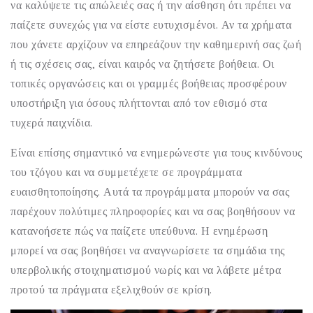
να καλύψετε τις απώλειές σας ή την αίσθηση ότι πρέπει να
παίζετε συνεχώς για να είστε ευτυχισμένοι. Αν τα χρήματα
που χάνετε αρχίζουν να επηρεάζουν την καθημερινή σας ζωή
ή τις σχέσεις σας, είναι καιρός να ζητήσετε βοήθεια. Οι
τοπικές οργανώσεις και οι γραμμές βοήθειας προσφέρουν
υποστήριξη για όσους πλήττονται από τον εθισμό στα
τυχερά παιχνίδια.
Είναι επίσης σημαντικό να ενημερώνεστε για τους κινδύνους
του τζόγου και να συμμετέχετε σε προγράμματα
ευαισθητοποίησης. Αυτά τα προγράμματα μπορούν να σας
παρέχουν πολύτιμες πληροφορίες και να σας βοηθήσουν να
κατανοήσετε πώς να παίζετε υπεύθυνα. Η ενημέρωση
μπορεί να σας βοηθήσει να αναγνωρίσετε τα σημάδια της
υπερβολικής στοιχηματισμού νωρίς και να λάβετε μέτρα
προτού τα πράγματα εξελιχθούν σε κρίση.