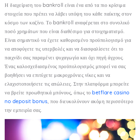
Η διαχείριση του bankroll είναι ένα από τα πιο κρίσιμα
στοιχεία που πρέπει να λάβει υπόψη του κάθε παίκτης στον
κόσμο των καζίνο. Το bankroll αναφέρεται στο συνολικό
ποσό χρημάτων που είναι διαθέσιμο για στοιχηματισμό.
Είναι σημαντικό να έχετε καθορισμένο προϋπολογισμό για
να αποφύγετε τις υπερβολές και να διασφαλίσετε ότι το
παιχνίδι σας παραμένει ψυχαγωγία και όχι πηγή άγχους.
Ένας καλοσχεδιασμένος προϋπολογισμός μπορεί να σας
βοηθήσει να επιτύχετε μακροχρόνιες νίκες και να
ελαχιστοποιήσετε τις απώλειες. Στην πλατφόρμα μπορείτε
να βρείτε προωθητικά μπόνους, όπως το
betflare casino
no deposit bonus
, που διευκολύνουν ακόμη περισσότερο
την εμπειρία σας.