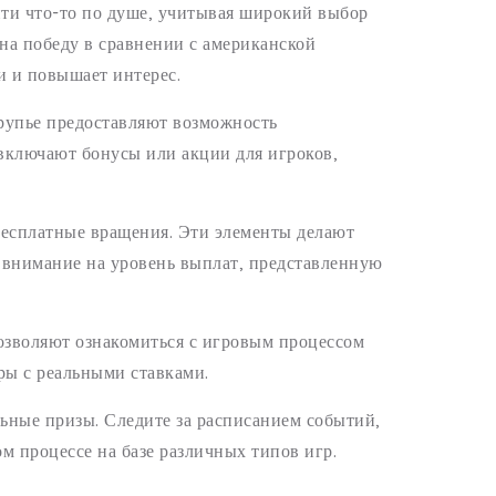
йти что-то по душе, учитывая широкий выбор
на победу в сравнении с американской
и и повышает интерес.
рупье предоставляют возможность
включают бонусы или акции для игроков,
бесплатные вращения. Эти элементы делают
 внимание на уровень выплат, представленную
озволяют ознакомиться с игровым процессом
ры с реальными ставками.
ьные призы. Следите за расписанием событий,
м процессе на базе различных типов игр.