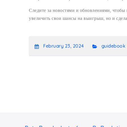
Следите за новостями и обновлениями, чтобы 
увеличить свои шансы на выигрыш, но и сдела
February 23, 2024
guidebook