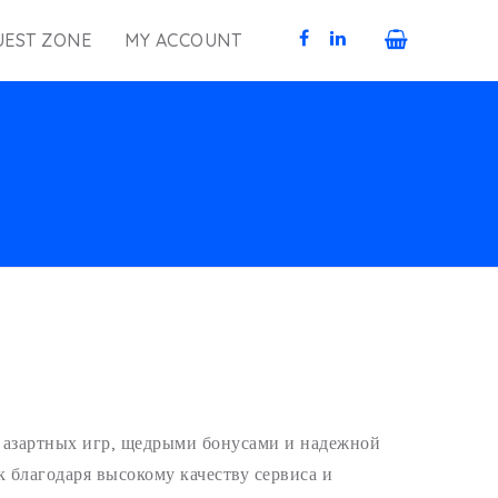
UEST ZONE
MY ACCOUNT
 азартных игр, щедрыми бонусами и надежной
к благодаря высокому качеству сервиса и