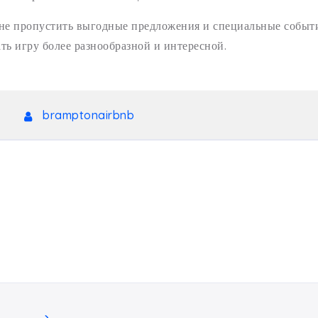
не пропустить выгодные предложения и специальные события
ть игру более разнообразной и интересной.
bramptonairbnb