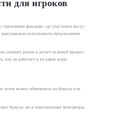
ти для игроков
 с призовыми фондами, где участники могут
ы максимально использовать предлагаемые
но снижает риски и делает игровой процесс
, как он работает и на какие игры
рые затем можно обменивать на бонусы или
вные бонусы, но и персональные менеджеры,