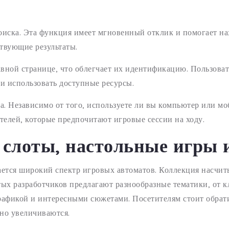
оиска. Эта функция имеет мгновенный отклик и помогает на
ствующие результаты.
ной странице, что облегчает их идентификацию. Пользоват
и использовать доступные ресурсы.
а. Независимо от того, используете ли вы компьютер или мо
телей, которые предпочитают игровые сессии на ходу.
 слоты, настольные игры и
ется широкий спектр игровых автоматов. Коллекция насчит
ых разработчиков предлагают разнообразные тематики, от 
рафикой и интересными сюжетами. Посетителям стоит обрат
но увеличиваются.