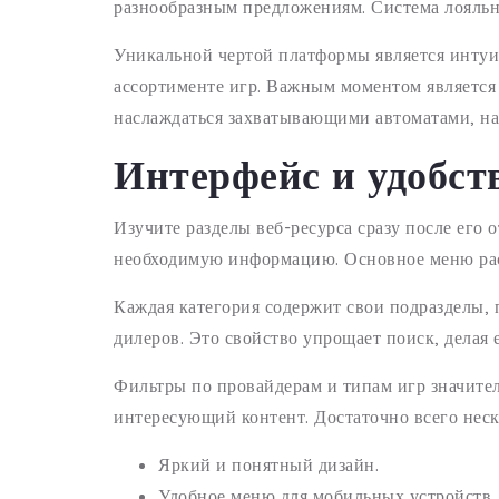
разнообразным предложениям. Система лояльн
Уникальной чертой платформы является интуи
ассортименте игр. Важным моментом является 
наслаждаться захватывающими автоматами, на
Интерфейс и удобст
Изучите разделы веб-ресурса сразу после его 
необходимую информацию. Основное меню расп
Каждая категория содержит свои подразделы, 
дилеров. Это свойство упрощает поиск, делая
Фильтры по провайдерам и типам игр значите
интересующий контент. Достаточно всего неск
Яркий и понятный дизайн.
Удобное меню для мобильных устройств.