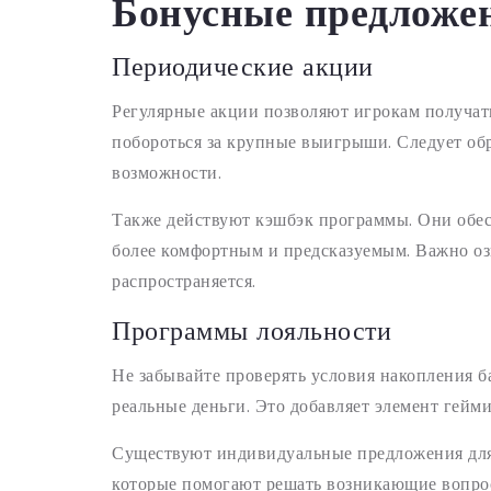
Бонусные предложен
Периодические акции
Регулярные акции позволяют игрокам получат
побороться за крупные выигрыши. Следует об
возможности.
Также действуют кэшбэк программы. Они обесп
более комфортным и предсказуемым. Важно озн
распространяется.
Программы лояльности
Не забывайте проверять условия накопления б
реальные деньги. Это добавляет элемент гейм
Существуют индивидуальные предложения для 
которые помогают решать возникающие вопро