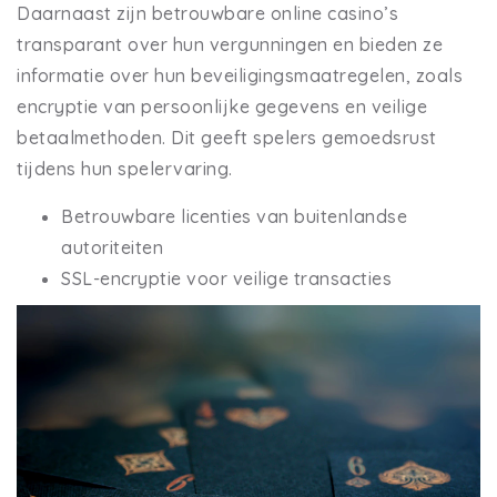
Daarnaast zijn betrouwbare online casino’s
transparant over hun vergunningen en bieden ze
informatie over hun beveiligingsmaatregelen, zoals
encryptie van persoonlijke gegevens en veilige
betaalmethoden. Dit geeft spelers gemoedsrust
tijdens hun spelervaring.
Betrouwbare licenties van buitenlandse
autoriteiten
SSL-encryptie voor veilige transacties