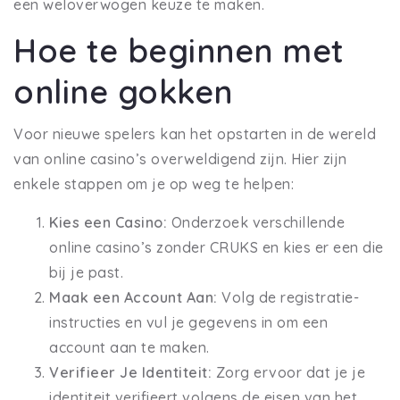
een weloverwogen keuze te maken.
Hoe te beginnen met
online gokken
Voor nieuwe spelers kan het opstarten in de wereld
van online casino’s overweldigend zijn. Hier zijn
enkele stappen om je op weg te helpen:
Kies een Casino:
Onderzoek verschillende
online casino’s zonder CRUKS en kies er een die
bij je past.
Maak een Account Aan:
Volg de registratie-
instructies en vul je gegevens in om een
account aan te maken.
Verifieer Je Identiteit:
Zorg ervoor dat je je
identiteit verifieert volgens de eisen van het