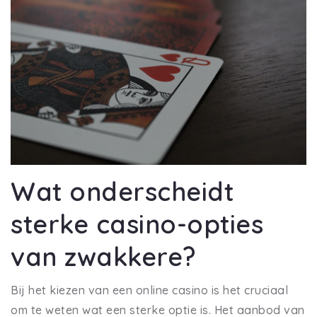
Wat onderscheidt
sterke casino-opties
van zwakkere?
Bij het kiezen van een online casino is het cruciaal
om te weten wat een sterke optie is. Het aanbod van