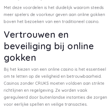
Met deze voordelen is het duidelijk waarom steeds
meer spelers de voorkeur geven aan online gokken
boven het bezoeken van een traditioneel casino.
Vertrouwen en
beveiliging bij online
gokken
Bij het kiezen van een online casino is het essentieel
om te letten op de veiligheid en betrouwbaarheid.
Casinos zonder CRUKS moeten voldoen aan strikte
richtlijnen en regelgeving. Ze worden vaak
gereguleerd door buitenlandse instanties die zorgen
voor eerlijke spellen en veilige transacties.