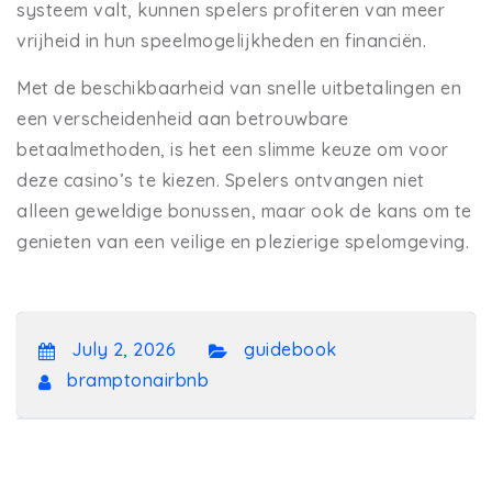
systeem valt, kunnen spelers profiteren van meer
vrijheid in hun speelmogelijkheden en financiën.
Met de beschikbaarheid van snelle uitbetalingen en
een verscheidenheid aan betrouwbare
betaalmethoden, is het een slimme keuze om voor
deze casino’s te kiezen. Spelers ontvangen niet
alleen geweldige bonussen, maar ook de kans om te
genieten van een veilige en plezierige spelomgeving.
July 2, 2026
guidebook
bramptonairbnb