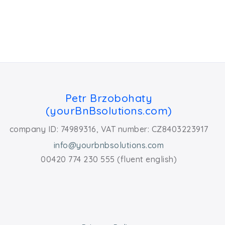
Petr Brzobohaty
(yourBnBsolutions.com)
company ID: 74989316, VAT number: CZ8403223917
info@yourbnbsolutions.com
00420 774 230 555 (fluent english)