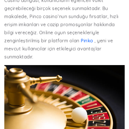
Casino dünyası, kullanıcıların eğlenceli vakit
geçirebileceği birçok seçenek sunmaktadır. Bu
makalede, Pinco casino’nun sunduğu fırsatlar, hızlı
erişim imkanları ve cazip promosyonlar hakkında
bilgi vereceğiz. Online oyun seçenekleriyle
zenginleştirilmiş bir platform olan
Pinko
, yeni ve
mevcut kullanıcılar için etkileyici avantajlar
sunmaktadır.