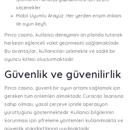
seçenekler.
Mobil Uyumlu Arayüz: Her yerden erişim imkanı
ile oyun keyfi.
Pinco casino, kullanıcı deneyimini ön planda tutarak
herkesin eğlenceli vakit geçirmesini sağlamaktadır.
Bu avantajlar, kullanıcıları çekmekte ve sadık bir
oyuncu kitlesi oluşturmaktadır.
Güvenlik ve güvenilirlik
Pinco casino, güvenli bir oyun ortamı sağlamak için
gereken tüm önlemleri almaktadır. Curacao lisansına
sahip olması, yasal çerçeve içinde operasyon
yürüttüğünü göstermektedir. Kullanıcı bilgilerinin
korunması için şifreleme yöntemleri kullanılmakta ve
güvenlik standartlarına uyulmaktadır.