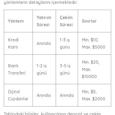
yöntemlerin detaylarını içermektedir:
Yatırım
Çekim
Yöntem
Sınırlar
Süresi
Süresi
Kredi
1-3 iş
Min. $10,
Anında
Kartı
günü
Max. $5000
Min. $20,
Bank
1-2 iş
3-5 iş
Max.
Transferi
günü
günü
$10000
Dijital
Min. $5,
Anında
Anında
Cüzdanlar
Max. $2000
Tablodaki bilgiler, kullanıcıların depozit ve çekim