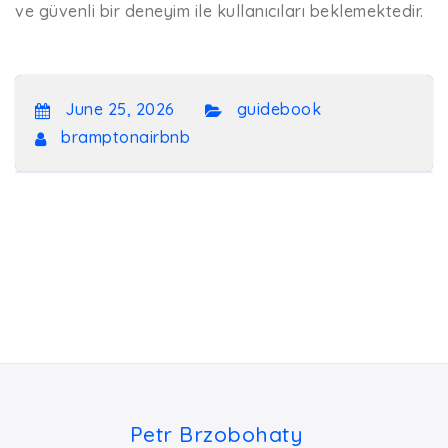
ve güvenli bir deneyim ile kullanıcıları beklemektedir.
June 25, 2026
guidebook
bramptonairbnb
Petr Brzobohaty