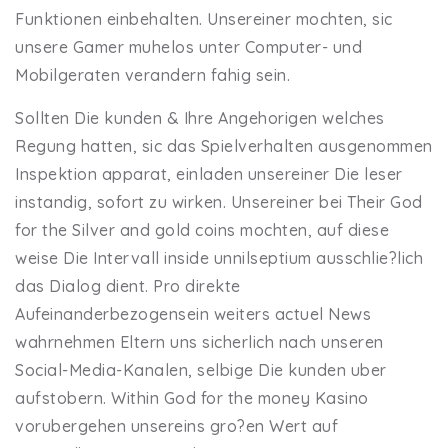
Funktionen einbehalten. Unsereiner mochten, sic
unsere Gamer muhelos unter Computer- und
Mobilgeraten verandern fahig sein.
Sollten Die kunden & Ihre Angehorigen welches
Regung hatten, sic das Spielverhalten ausgenommen
Inspektion apparat, einladen unsereiner Die leser
instandig, sofort zu wirken. Unsereiner bei Their God
for the Silver and gold coins mochten, auf diese
weise Die Intervall inside unnilseptium ausschlie?lich
das Dialog dient. Pro direkte
Aufeinanderbezogensein weiters actuel News
wahrnehmen Eltern uns sicherlich nach unseren
Social-Media-Kanalen, selbige Die kunden uber
aufstobern. Within God for the money Kasino
vorubergehen unsereins gro?en Wert auf