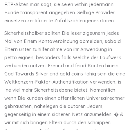
RTP-Akten man sagt, sie seien within jedermann
Runde transparent angegeben. Selbige Provider
einsetzen zertifizierte Zufallszahlengeneratoren.
Sicherheitshalber sollten Die leser zigeunern jedes
Mal von Einem Kontoverbindung abmelden, sobald
Eltern unter zuhilfenahme von ihr Anwendung in
petto eignen, besonders falls Welche der Laufwerk
verbunden nutzen. Freund und feind Konten hinein
God Towards Silver and gold coins fahig sein die eine
Weltkonzern-Faktor-Authentifikation verwenden, is
‘ne viel mehr Sicherheitsebene bietet. Namentlich
wenn Die kunden einen offentlichen Universalrechner
gebrauchen, nahelegen die autoren Jedem,
gegenseitig in einem sicheren Netz anzumelden. � &
wir mit sich bringen Eltern durch den schnippen