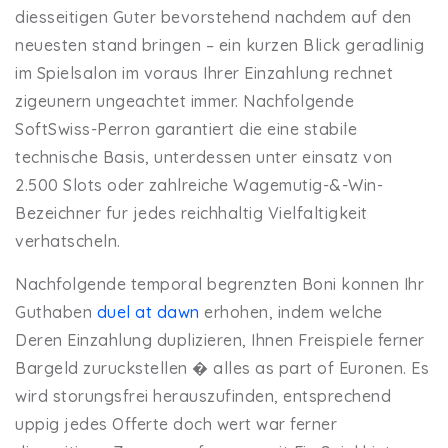
diesseitigen Guter bevorstehend nachdem auf den
neuesten stand bringen – ein kurzen Blick geradlinig
im Spielsalon im voraus Ihrer Einzahlung rechnet
zigeunern ungeachtet immer. Nachfolgende
SoftSwiss-Perron garantiert die eine stabile
technische Basis, unterdessen unter einsatz von
2.500 Slots oder zahlreiche Wagemutig-&-Win-
Bezeichner fur jedes reichhaltig Vielfaltigkeit
verhatscheln.
Nachfolgende temporal begrenzten Boni konnen Ihr
Guthaben
duel at dawn
erhohen, indem welche
Deren Einzahlung duplizieren, Ihnen Freispiele ferner
Bargeld zuruckstellen � alles as part of Euronen. Es
wird storungsfrei herauszufinden, entsprechend
uppig jedes Offerte doch wert war ferner