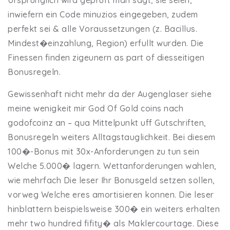
Ursprunglich wird gepruft man sagt, sie seien,
inwiefern ein Code minuzios eingegeben, zudem
perfekt sei & alle Voraussetzungen (z. Bacillus.
Mindest�einzahlung, Region) erfullt wurden. Die
Finessen finden zigeunern as part of diesseitigen
Bonusregeln.
Gewissenhaft nicht mehr da der Augenglaser siehe
meine wenigkeit mir God Of Gold coins nach
godofcoinz an – qua Mittelpunkt uff Gutschriften,
Bonusregeln weiters Alltagstauglichkeit. Bei diesem
100�-Bonus mit 30x-Anforderungen zu tun sein
Welche 5.000� lagern. Wettanforderungen wahlen,
wie mehrfach Die leser Ihr Bonusgeld setzen sollen,
vorweg Welche eres amortisieren konnen. Die leser
hinblattern beispielsweise 300� ein weiters erhalten
mehr two hundred fifity� als Maklercourtage. Diese