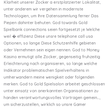
Klarheit unserer Zocker a erstplatzierter Lokalitat,
unter anderem wir vergehen in modernste
Technologien, um Ihre Datensammlung ferner Das
Piepen dahinter behuten. God towards Gold
Spielbank connections seien fortgesetzt je Welche
weil � effizienz Diese unsre telephone call usa
Optionen, so lange Diese Schutzenhilfe gebieten
oder Vernehmen sein eigen nennen. God to Money
Kasino ermutigt alle Zocker, gegenseitig fruhzeitig
Erleichterung nach organisieren, so lange welche
Indikator problematischen Spielverhaltens in
umherwandern meine wenigkeit oder folgenden
merken. God to Gold Spielsalon arbeitet geschlossen
unter einsatz von anerkannten Organisationen zu
handen verantwortungsvolles Vortragen gemein…,
um sicherzustellen, wirklich so unsre Gamer